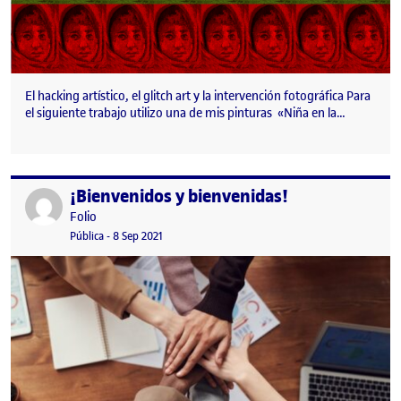
El hacking artístico, el glitch art y la intervención fotográfica Para
el siguiente trabajo utilizo una de mis pinturas «Niña en la…
¡Bienvenidos y bienvenidas!
Publicado por
Publicado por
Folio
Visibilidad:
Fecha de publicación
15 septiembre, 2022 3:41 pm
Pública
-
8 Sep 2021