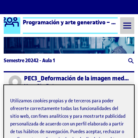
Logo Ágora
Programación y arte generativo – Aula 1
Saltar al contenido
Semestre 20242 - Aula 1
PEC3_Deformación de la imagen mediante codigo
Publicado por
Publicado por
Mauro Díaz Testa
Visibilidad:
Fecha de publicación
24 abril, 2025 4:52 pm
en PEC3_Deformación de la imag
Pública
-
24 Abr 2025
-
1 comentario
Utilizamos
cookies
propias y de terceros para poder
ofrecerte correctamente todas las funcionalidades del
sitio web, con fines analíticos y para mostrarte publicidad
personalizada de acuerdo con un perfil elaborado a partir
de tus hábitos de navegación. Puedes aceptar, rechazar o