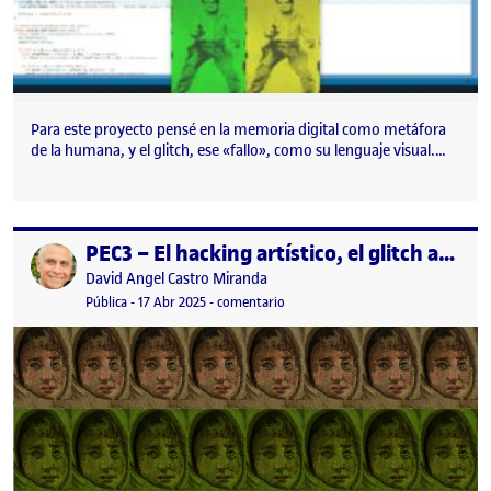
Para este proyecto pensé en la memoria digital como metáfora
de la humana, y el glitch, ese «fallo», como su lenguaje visual.…
PEC3 – El hacking artístico, el glitch art y la intervención fotográfica
Publicado por
Publicado por
David Angel Castro Miranda
Visibilidad:
Fecha de publicación
17 abril, 2025 9:11 pm
en PEC3 – El hacking artístico, el gl
Pública
-
17 Abr 2025
-
comentario